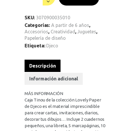
SKU:
3070900035010
Categorías:
A partir de 6 años
,
Accesorios
,
Creatividad
,
Juguetes
,
Papelería de diseño
Etiqueta:
Djeco
Descripción
Información adicional
MÁS INFORMACIÓN
Caja Tinou de la colección Lovely Paper
de Djeco es el material imprescindible
para crear cartas, invitaciones, diarios,
decorar tus dibujos… Incluye 2 cuadernos
pequeños, una libreta, 5 marcapáginas, 10