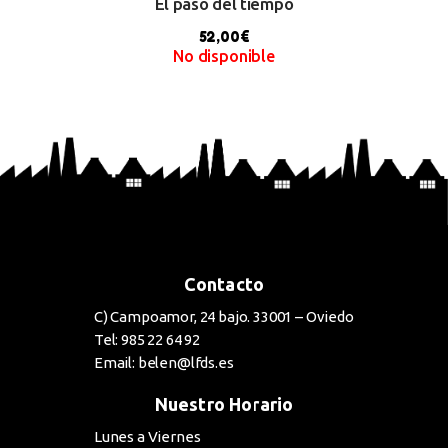
El paso del tiempo
52,00
€
No disponible
BUY NOW
Contacto
C) Campoamor, 24 bajo. 33001 – Oviedo
Tel: 985 22 64 92
Email: belen@lfds.es
Nuestro Horario
Lunes a Viernes