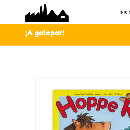
IN
INICI
TI
AC
¡A galopar!
C