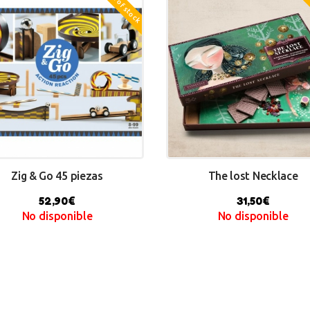
Out of stock
Out
Zig & Go 45 piezas
The lost Necklace
52,90
€
31,50
€
No disponible
No disponible