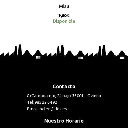
Miau
9,50
€
Disponible
BUY NOW
Contacto
C) Campoamor, 24 bajo. 33001 – Oviedo
Tel: 985 22 64 92
Email: belen@lfds.es
Nuestro Horario