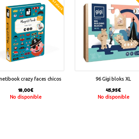
Out of stock
Out
etibook crazy faces chicos
96 Gigi bloks XL
18,00
€
45,95
€
No disponible
No disponible