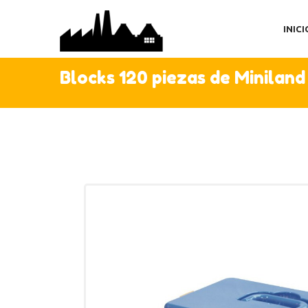
IN
INICI
TI
AC
Blocks 120 piezas de Miniland
C