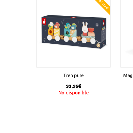
Out of stock
Tren pure
Magn
33,95
€
No disponible