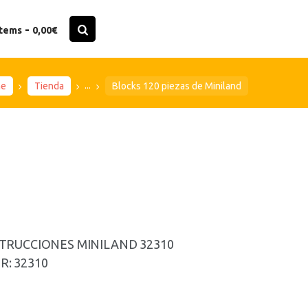
-
items
0,00€
...
me
Tienda
Blocks 120 piezas de Miniland
STRUCCIONES MINILAND 32310
: 32310