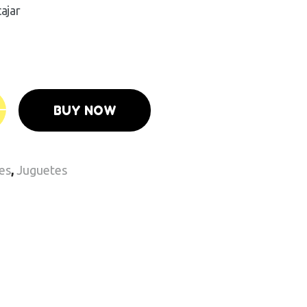
ajar
BUY NOW
es
,
Juguetes