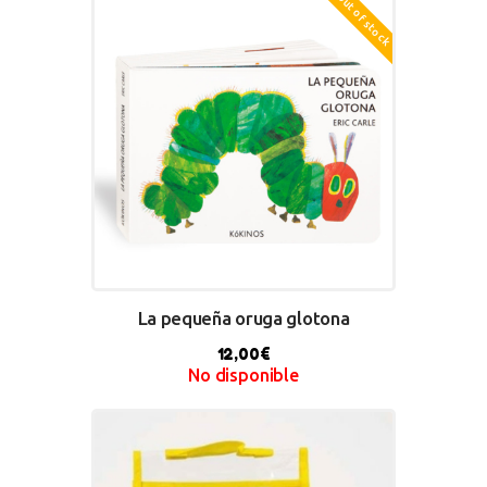
Out of stock
BUY NOW
La pequeña oruga glotona
12,00
€
No disponible
BUY NOW