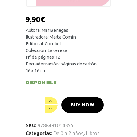
9,90
€
Autora: Mar Benegas
Ilustradora: Marta Comín
Editorial: Combel
Colección: La cereza
Nº de páginas: 12
Encuadernación: páginas de cartón.
16 x 16 cm.
DISPONIBLE
BUY NOW
SKU:
9788491014355
Categorías:
De 0 a 2 años
,
Libros