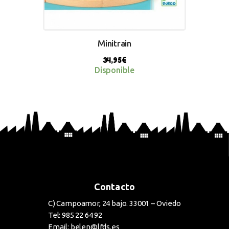
Minitrain
34,95
€
Disponible
BUY NOW
Contacto
C) Campoamor, 24 bajo. 33001 – Oviedo
Tel: 985 22 64 92
Email: belen@lfds.es