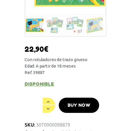
22,90
€
Con rotuladores de trazo grueso
Edad: A partir de 18 meses
Ref. 39887
DISPONIBLE
BUY NOW
SKU:
3070900098879