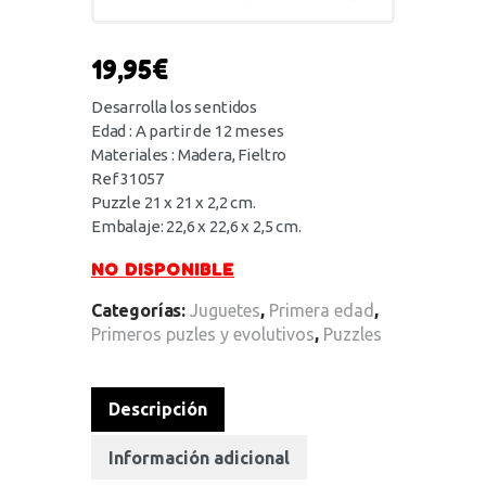
19,95
€
Desarrolla los sentidos
Edad : A partir de 12 meses
Materiales : Madera, Fieltro
Ref 31057
Puzzle 21 x 21 x 2,2 cm.
Embalaje: 22,6 x 22,6 x 2,5 cm.
NO DISPONIBLE
Categorías:
Juguetes
,
Primera edad
,
Primeros puzles y evolutivos
,
Puzzles
Descripción
Información adicional