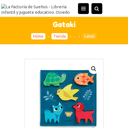
INICIO
TIENDA
Gataki
ACTIVIDADES
...
Home
Tienda
Gataki
CONTACTO