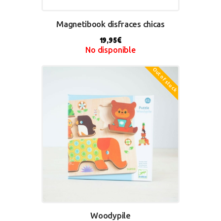
Magnetibook disfraces chicas
19,95
€
No disponible
Out of stock
BUY NOW
Woodypile