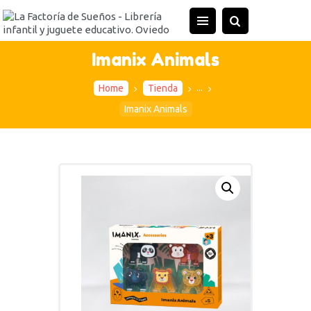
INICIO
TIENDA
Imanix Animals
ACTIVIDADES
...
Home
Tienda
CONTACTO
Imanix Animals