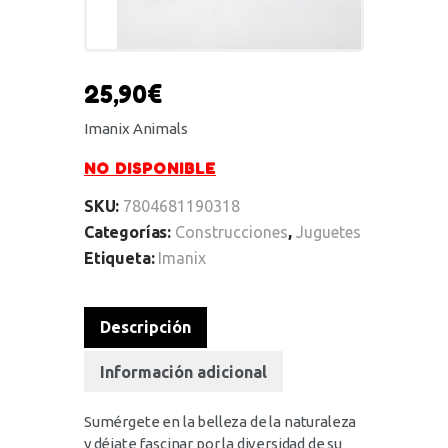
25,90
€
Imanix Animals
NO DISPONIBLE
SKU:
7804681190318
Categorías:
Construcciones
,
Juguetes
Etiqueta:
Imanix
Descripción
Información adicional
Sumérgete en la belleza de la naturaleza
y déjate fascinar por la diversidad de su