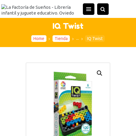
INICIO
TIENDA
IQ Twist
ACTIVIDADES
...
Home
Tienda
IQ Twist
CONTACTO