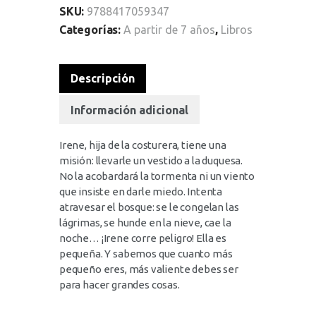
SKU:
9788417059347
Categorías:
A partir de 7 años
,
Libros
Descripción
Información adicional
Irene, hija de la costurera, tiene una
misión: llevarle un vestido a la duquesa.
No la acobardará la tormenta ni un viento
que insiste en darle miedo. Intenta
atravesar el bosque: se le congelan las
lágrimas, se hunde en la nieve, cae la
noche… ¡Irene corre peligro! Ella es
pequeña. Y sabemos que cuanto más
pequeño eres, más valiente debes ser
para hacer grandes cosas.