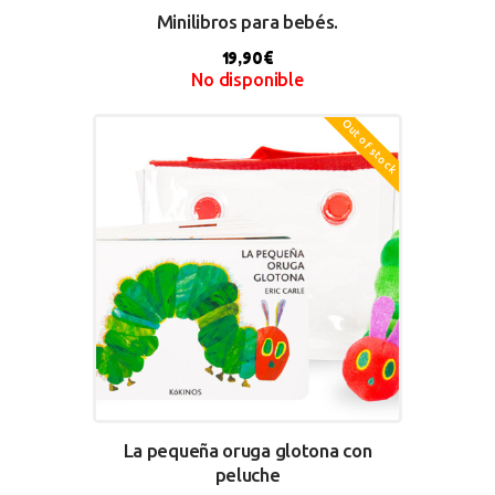
Minilibros para bebés.
19,90
€
No disponible
Out of stock
BUY NOW
La pequeña oruga glotona con
peluche