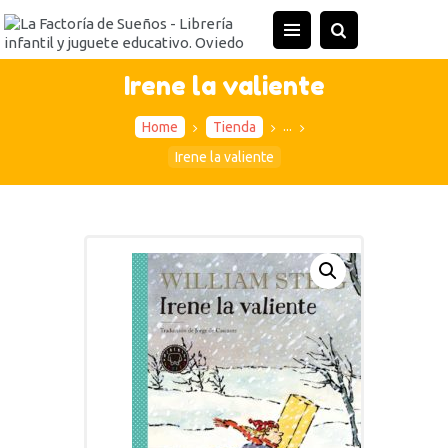
INICIO
TIENDA
Irene la valiente
ACTIVIDADES
...
Home
Tienda
CONTACTO
Irene la valiente