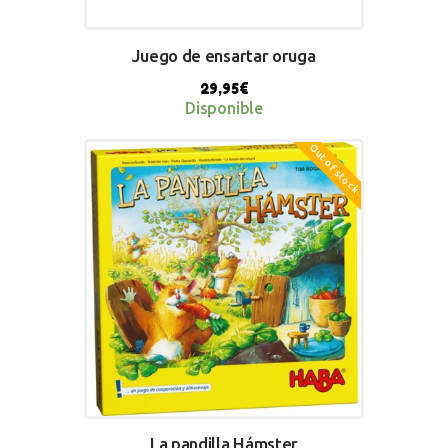
Juego de ensartar oruga
29,95
€
Disponible
Out of stock
BUY NOW
La pandilla Hámster