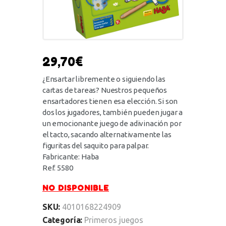
29,70
€
¿Ensartar libremente o siguiendo las
cartas de tareas? Nuestros pequeños
ensartadores tienen esa elección. Si son
dos los jugadores, también pueden jugar a
un emocionante juego de adivinación por
el tacto, sacando alternativamente las
figuritas del saquito para palpar.
Fabricante: Haba
Ref. 5580
NO DISPONIBLE
SKU:
4010168224909
Categoría:
Primeros juegos