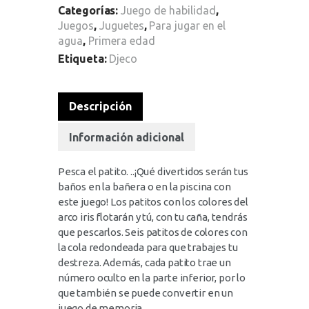
Categorías:
Juego de habilidad
,
Juegos
,
Juguetes
,
Para jugar en el
agua
,
Primera edad
Etiqueta:
Djeco
Descripción
Información adicional
Pesca el patito. ..¡Qué divertidos serán tus
baños en la bañera o en la piscina con
este juego! Los patitos con los colores del
arco iris flotarán y tú, con tu caña, tendrás
que pescarlos. Seis patitos de colores con
la cola redondeada para que trabajes tu
destreza. Además, cada patito trae un
número oculto en la parte inferior, por lo
que también se puede convertir en un
juego de memoria.