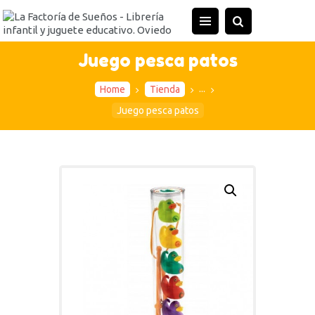
INICIO
TIENDA
Juego pesca patos
ACTIVIDADES
...
Home
Tienda
CONTACTO
Juego pesca patos