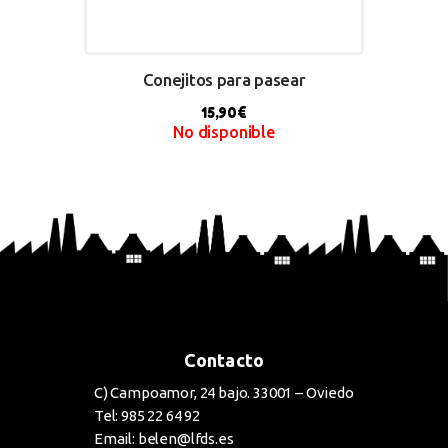
Conejitos para pasear
15,90
€
No disponible
BUY NOW
Contacto
C) Campoamor, 24 bajo. 33001 – Oviedo
Tel: 985 22 64 92
Email: belen@lfds.es