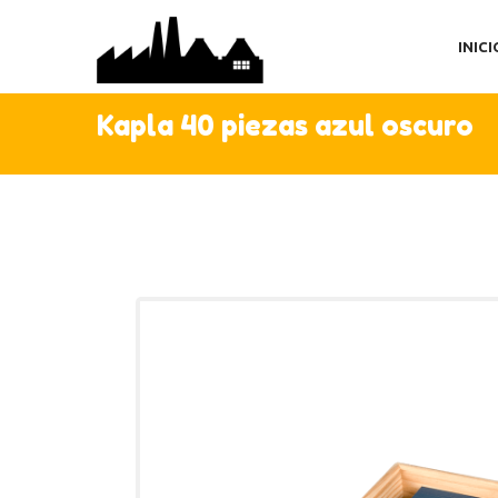
IN
INICI
TI
AC
Kapla 40 piezas azul oscuro
C