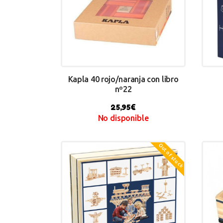
Kapla 40 rojo/naranja con libro
nº22
25,95
€
No disponible
Out of stock