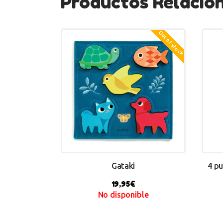
Productos Relacio
Out of stock
Gataki
4 pu
19,95
€
No disponible