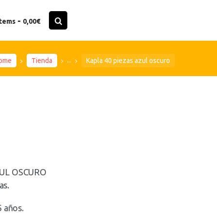
-
items
0,00€
...
ome
Tienda
Kapla 40 piezas azul oscuro
ZUL OSCURO
as.
 años.