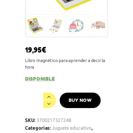
19,95
€
Libro magnético para aprender a decir la
hora
DISPONIBLE
BUY NOW
SKU:
3700217327248
Categorías:
Juguete educativo
,