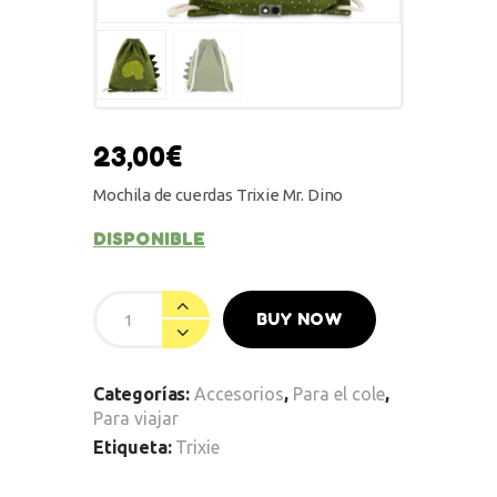
23,00
€
Mochila de cuerdas Trixie Mr. Dino
DISPONIBLE
BUY NOW
Categorías:
Accesorios
,
Para el cole
,
Para viajar
Etiqueta:
Trixie