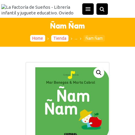
INICIO
TIENDA
Ñam Ñam
ACTIVIDADES
...
Home
Tienda
Ñam Ñam
CONTACTO