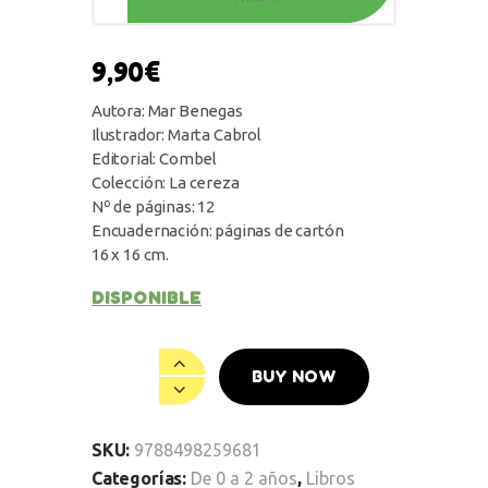
9,90
€
Autora: Mar Benegas
Ilustrador: Marta Cabrol
Editorial: Combel
Colección: La cereza
Nº de páginas: 12
Encuadernación: páginas de cartón
16 x 16 cm.
DISPONIBLE
BUY NOW
SKU:
9788498259681
Categorías:
De 0 a 2 años
,
Libros