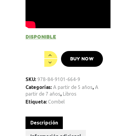
DISPONIBLE
BUY NOW
SKU:
978-84-9101-664-9
Categorías:
A partir de 5 años
,
A
partir de 7 años
,
Libros
Etiqueta:
Combel
Descripción