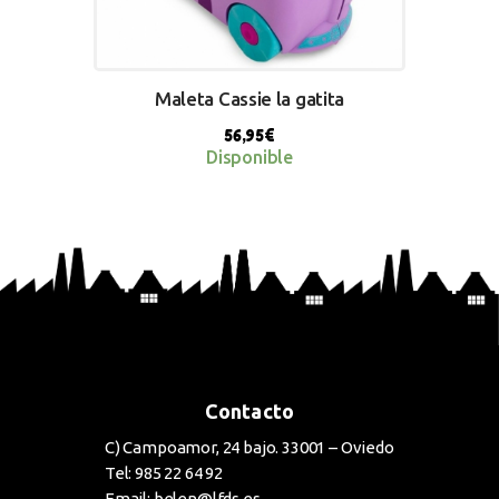
Maleta Cassie la gatita
56,95
€
Disponible
BUY NOW
Contacto
C) Campoamor, 24 bajo. 33001 – Oviedo
Tel: 985 22 64 92
Email: belen@lfds.es