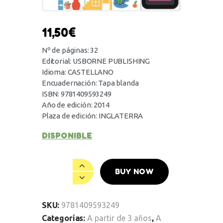
11,50
€
Nº de páginas: 32
Editorial: USBORNE PUBLISHING
Idioma: CASTELLANO
Encuadernación: Tapa blanda
ISBN: 9781409593249
Año de edición: 2014
Plaza de edición: INGLATERRA
DISPONIBLE
BUY NOW
SKU:
9781409593249
Categorías:
A partir de 3 años
,
A