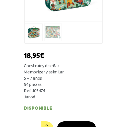
18,95
€
Construir y diseñar
Memorizar y asimilar
5 – 7 años
54 piezas
Ref. J05474
Janod
DISPONIBLE