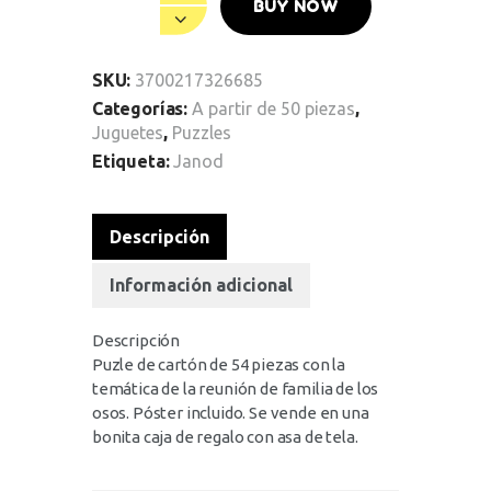
BUY NOW
SKU:
3700217326685
Categorías:
A partir de 50 piezas
,
Juguetes
,
Puzzles
Etiqueta:
Janod
Descripción
Información adicional
Descripción
Puzle de cartón de 54 piezas con la
temática de la reunión de familia de los
osos. Póster incluido. Se vende en una
bonita caja de regalo con asa de tela.