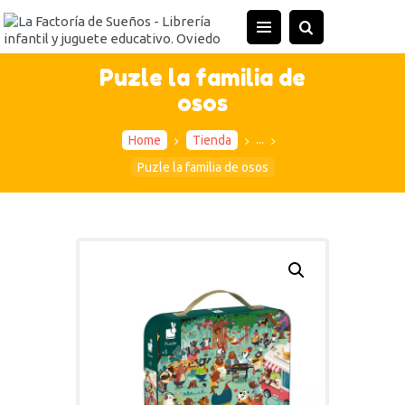
INICIO
TIENDA
Puzle la familia de
osos
ACTIVIDADES
CONTACTO
...
Home
Tienda
Puzle la familia de osos