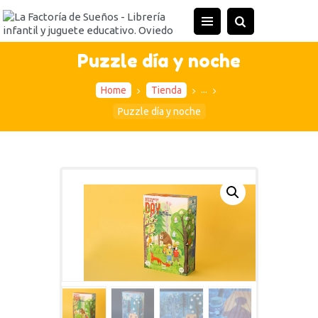
INICIO
TIENDA
Puzzle día y noche
ACTIVIDADES
...
Home
Tienda
CONTACTO
Puzzle día y noche