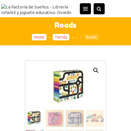
INICIO
TIENDA
Roads
ACTIVIDADES
...
Home
Tienda
Roads
CONTACTO