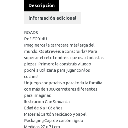
Descripción
Información adicional
ROADS
Ref. FG014U
Imaginaros la carretera más larga del
mundo. Os atrevéis a construirla? Para
superar el reto tendréis que usar todas las
piezas! Primero la construís y luego
podréis utilizarla para jugar con los
coches!
Un juego cooperativo para toda la familia
con más de 1000 carreteras diferentes
para imaginar.
Ilustración Can Seixanta
Edad de 6 a 106 años
Material Cartón reciclado y papel
Packaging Caja de cartón rígido
Medidas 27 x 71 cm.