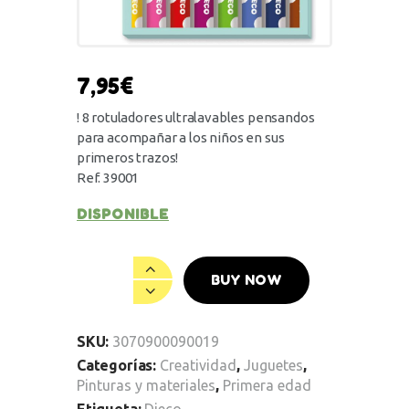
7,95
€
! 8 rotuladores ultralavables pensandos
para acompañar a los niños en sus
primeros trazos!
Ref. 39001
DISPONIBLE
BUY NOW
SKU:
3070900090019
Categorías:
Creatividad
,
Juguetes
,
Pinturas y materiales
,
Primera edad