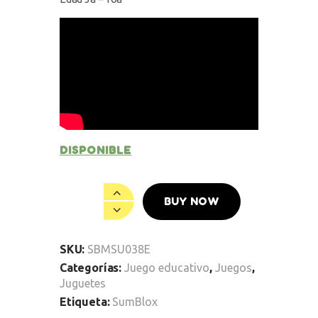
DISPONIBLE
BUY NOW
SKU:
SBMSU038E
Categorías:
Juego educativo
,
Juegos
,
Juguetes
Etiqueta:
SumBlox