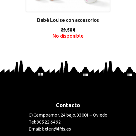
Bebé Louise con accesorios
39,50
€
No disponible
BUY NOW
Contacto
C) Campoamor, 24 bajo. 33001 – Oviedo
Tel: 985 22 64 92
Email: belen@lfds.es