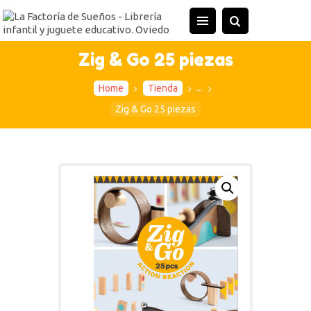
INICIO
TIENDA
Zig & Go 25 piezas
ACTIVIDADES
...
Home
Tienda
CONTACTO
Zig & Go 25 piezas