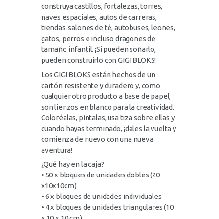
construya castillos, fortalezas, torres,
naves espaciales, autos de carreras,
tiendas, salones de té, autobuses, leones,
gatos, perros e incluso dragones de
tamaño infantil. ¡Si pueden soñarlo,
pueden construirlo con GIGI BLOKS!
Los GIGI BLOKS están hechos de un
cartón resistente y duradero y, como
cualquier otro producto a base de papel,
son lienzos en blanco para la creatividad.
Coloréalas, píntalas, usa tiza sobre ellas y
cuando hayas terminado, ¡dales la vuelta y
comienza de nuevo con una nueva
aventura!
¿Qué hay en la caja?
• 50 x bloques de unidades dobles (20
x10x10cm)
• 6 x bloques de unidades individuales
• 4 x bloques de unidades triangulares (10
x 10 x 10 cm)