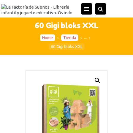
INICIO
TIENDA
60 Gigi bloks XXL
ACTIVIDADES
...
Home
Tienda
CONTACTO
60 Gigi bloks XXL