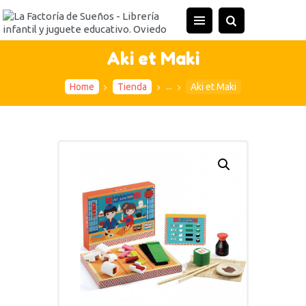
INICIO
TIENDA
Aki et Maki
ACTIVIDADES
...
Home
Tienda
Aki et Maki
CONTACTO