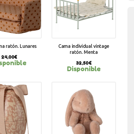
ma ratón. Lunares
Cama individual vintage
ratón. Menta
24,00
€
sponible
32,50
€
Disponible
Y NOW
BUY NOW