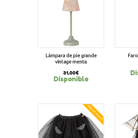
Lámpara de pie grande
Faro
vintage menta
Di
31,00
€
BUY NOW
BU
Disponible
Out of stock