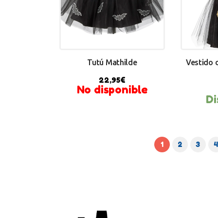
Tutú Mathilde
Vestido d
22,95
€
No disponible
Di
BU
1
2
3