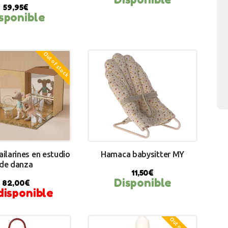
59,95
€
sponible
Y NOW
Out of stock
ilarines en estudio
Hamaca babysitter MY
de danza
11,50
€
Disponible
82,00
€
BUY NOW
disponible