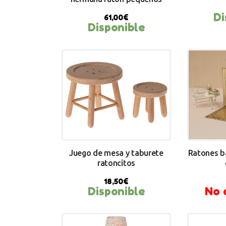
Di
61,00
€
Disponible
BUY NOW
BU
Juego de mesa y taburete
Ratones ba
ratoncitos
18,50
€
BUY NOW
Disponible
No 