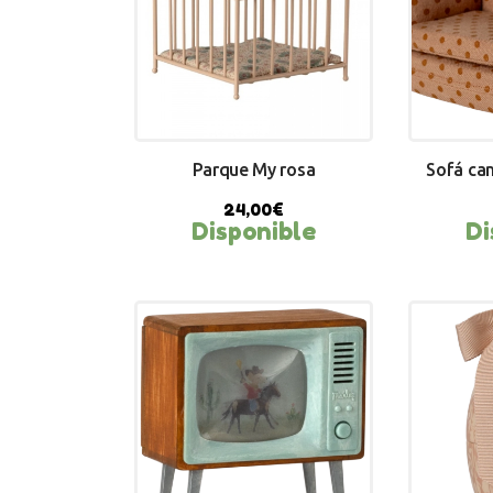
Parque My rosa
Sofá ca
24,00
€
Disponible
Di
BUY NOW
BU