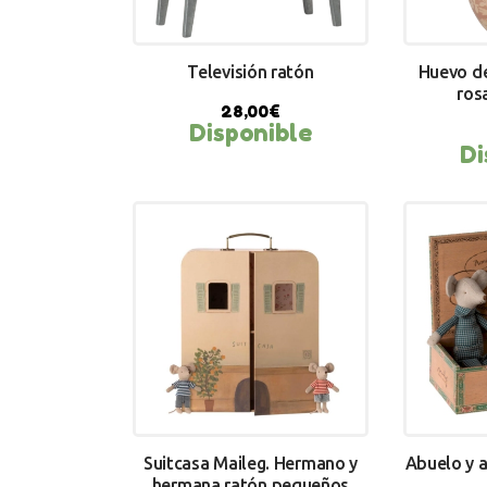
Televisión ratón
Huevo d
ros
28,00
€
Disponible
Di
BUY NOW
BU
Suitcasa Maileg. Hermano y
Abuelo y a
hermana ratón pequeños