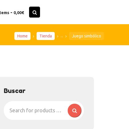
-
items
0,00€
...
Home
Tienda
Juego simbólico
Buscar