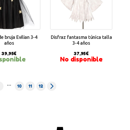
e bruja Evilian 3-4
Disfraz fantasma túnica talla
años
3-4 años
39,95
€
37,95
€
sponible
No disponible
Y NOW
…
4
10
→
11
12