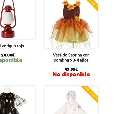
Out of stock
l antiguo rojo
Vestido Sabrina con
24,00
€
sponible
sombrero 3-4 años
Y NOW
49,95
€
No disponible
Out of stock