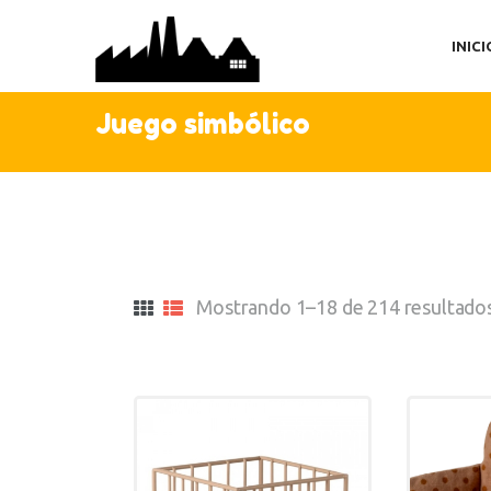
IN
INICI
TI
AC
Juego simbólico
C
Mostrando 1–18 de 214 resultado