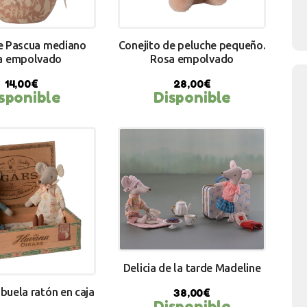
e Pascua mediano
Conejito de peluche pequeño.
a empolvado
Rosa empolvado
14,00
€
28,00
€
sponible
Disponible
Y NOW
BUY NOW
Delicia de la tarde Madeline
buela ratón en caja
38,00
€
Disponible
BUY NOW