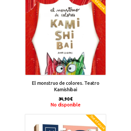
Out of stock
BUY NOW
El monstruo de colores. Teatro
Kamishibai
34,90
€
No disponible
BUY NOW
Out of stock