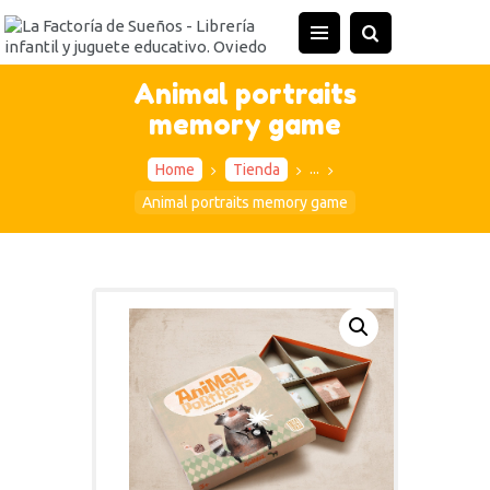
INICIO
TIENDA
Animal portraits
memory game
ACTIVIDADES
CONTACTO
...
Home
Tienda
Animal portraits memory game