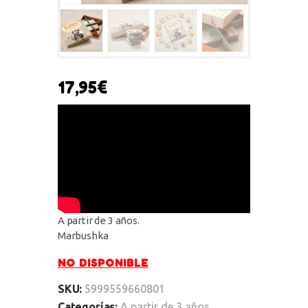
17,95
€
A partir de 3 años.
Marbushka
NO DISPONIBLE
SKU:
5999559660801
Categorías:
A partir de 3 años
,