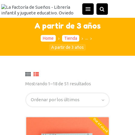
A partir de 3 años
...
Home
Tienda
A partir de 3 años
Mostrando 1–18 de 51 resultados
Out of stock