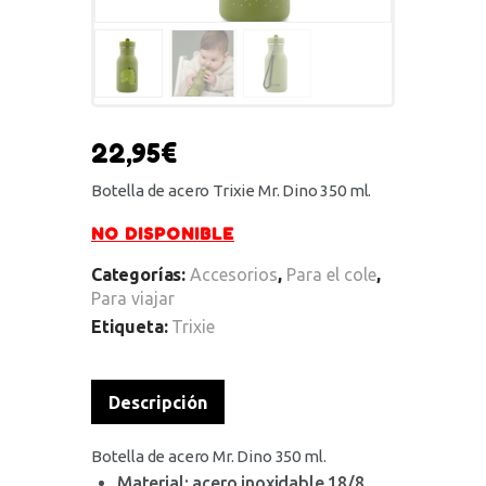
22,95
€
Botella de acero Trixie Mr. Dino 350 ml.
NO DISPONIBLE
Categorías:
Accesorios
,
Para el cole
,
Para viajar
Etiqueta:
Trixie
Descripción
Botella de acero Mr. Dino 350 ml.
Material: acero inoxidable 18/8,