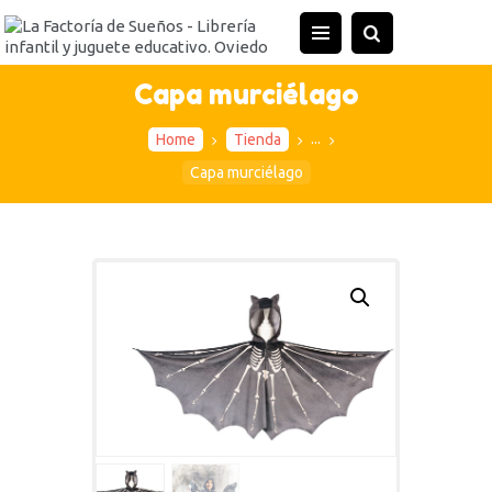
INICIO
TIENDA
Capa murciélago
ACTIVIDADES
...
Home
Tienda
CONTACTO
Capa murciélago