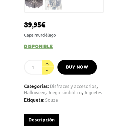
39,95
€
Capa murciélago
DISPONIBLE
BUY NOW
Categorías:
Disfraces y accesorios
,
Halloween
,
Juego simbólico
,
Juguetes
Etiqueta:
Souza
Descripción