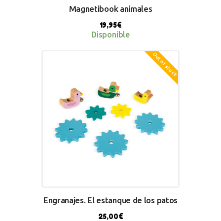
Magnetibook animales
19,95
€
Disponible
Out of stock
BUY NOW
Engranajes. El estanque de los patos
25,00
€