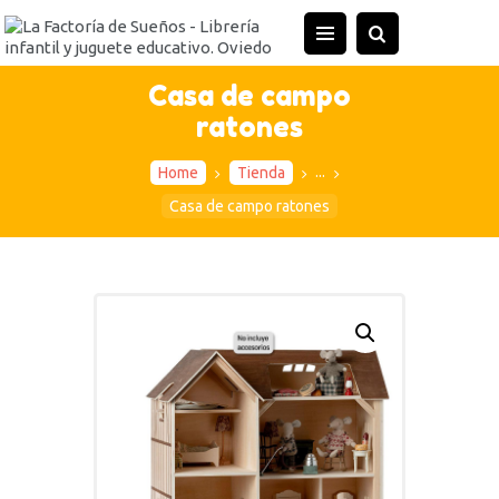
INICIO
TIENDA
Casa de campo
ratones
ACTIVIDADES
CONTACTO
...
Home
Tienda
Casa de campo ratones