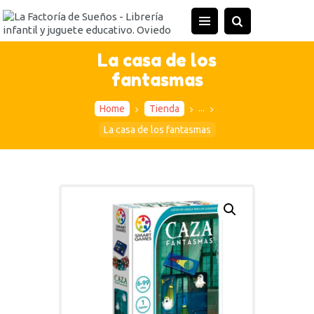
INICIO
TIENDA
La casa de los
fantasmas
ACTIVIDADES
CONTACTO
...
Home
Tienda
La casa de los fantasmas