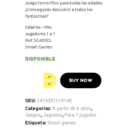
Juego terrorífico para todas las edades.
¿Conseguirás descubrir a todos los
fantasmas?
Edad 6a – 99a
Jugadores 1 a 1
Ref. SG433ES
Smart Games
DISPONIBLE
BUY NOW
SKU:
5414301519140
Categorías:
A partir de 6 años
,
Juegos
,
Juguetes
,
Para 1 jugador
Etiqueta:
Smart games