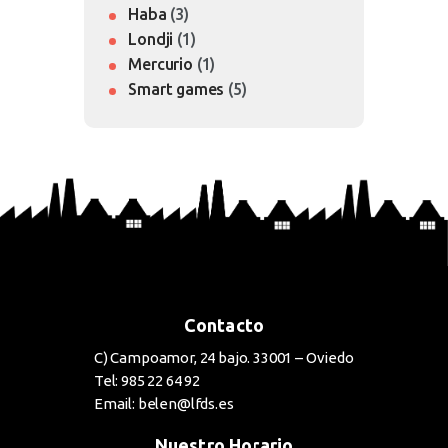
Haba
(3)
Londji
(1)
Mercurio
(1)
Smart games
(5)
Contacto
C) Campoamor, 24 bajo. 33001 – Oviedo
Tel: 985 22 64 92
Email: belen@lfds.es
Nuestro Horario