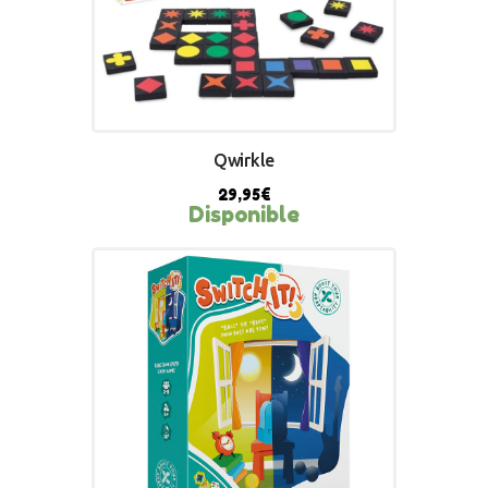
Qwirkle
29,95
€
Disponible
BUY NOW