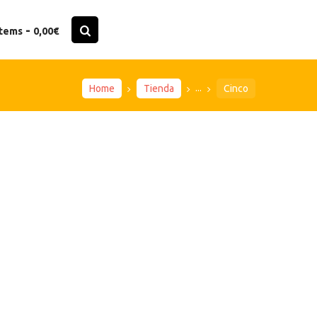
-
items
0,00€
...
Home
Tienda
Cinco