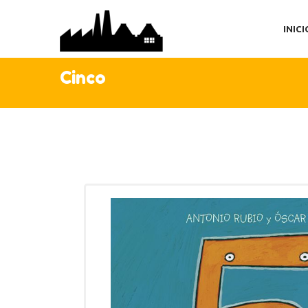
IN
INICI
TI
AC
Cinco
C