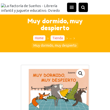
INICIO
TIENDA
Muy dormido, muy
despierto
ACTIVIDADES
CONTACTO
...
Home
Tienda
Muy dormido, muy despierto