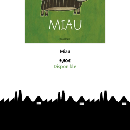
Miau
9,50
€
Disponible
BUY NOW