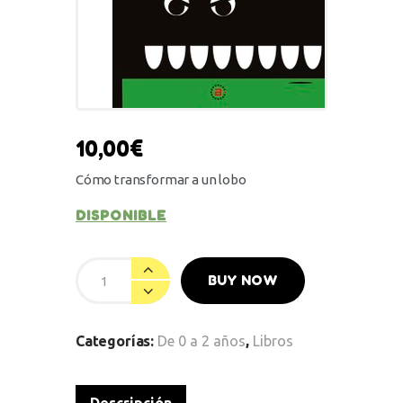
10,00
€
Cómo transformar a un lobo
DISPONIBLE
BUY NOW
Categorías:
De 0 a 2 años
,
Libros