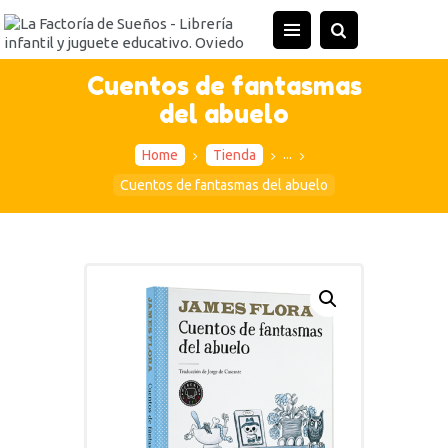
INICIO
TIENDA
Cuentos de fantasmas
del abuelo
ACTIVIDADES
CONTACTO
...
Home
Tienda
Cuentos de fantasmas del abuelo