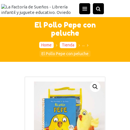
INICIO
TIENDA
El Pollo Pepe con
peluche
ACTIVIDADES
CONTACTO
...
Home
Tienda
El Pollo Pepe con peluche