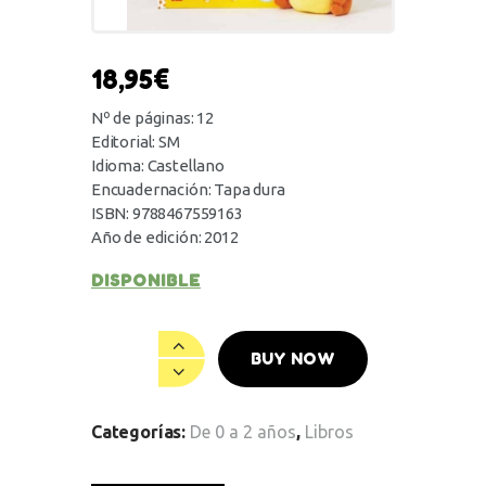
18,95
€
Nº de páginas: 12
Editorial: SM
Idioma: Castellano
Encuadernación: Tapa dura
ISBN: 9788467559163
Año de edición: 2012
DISPONIBLE
BUY NOW
Categorías:
De 0 a 2 años
,
Libros