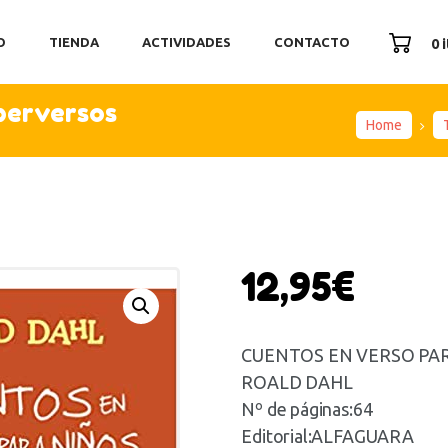
ICIO
O
TIENDA
ACTIVIDADES
CONTACTO
0 
ENDA
TIVIDADES
 perversos
ONTACTO
Home
12,95
€
CUENTOS EN VERSO PA
ROALD DAHL
Nº de páginas:64
Editorial:ALFAGUARA