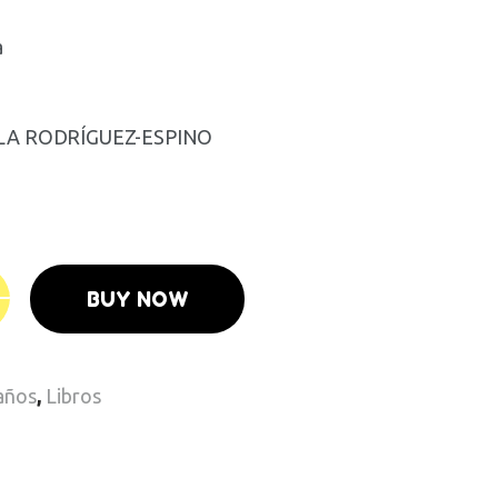
a
OLA RODRÍGUEZ-ESPINO
BUY NOW
 años
,
Libros