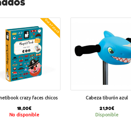
nados
Out of stock
etibook crazy faces chicos
Cabeza tiburón azul
18,00
€
21,90
€
No disponible
Disponible