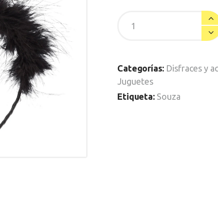
Categorías:
Disfraces y a
Juguetes
Etiqueta:
Souza