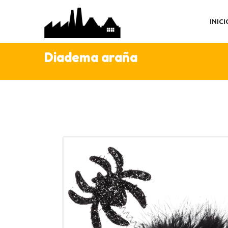
IN
INICI
TI
AC
Diadema araña
C