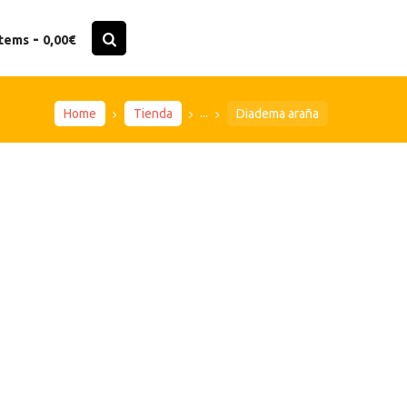
-
items
0,00€
...
Home
Tienda
Diadema araña