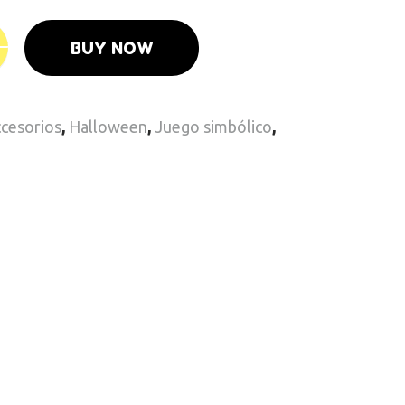
BUY NOW
ccesorios
,
Halloween
,
Juego simbólico
,