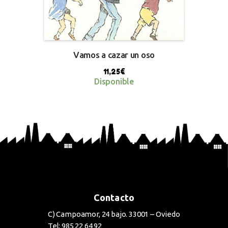
Vamos a cazar un oso
11,25
€
Disponible
BUY NOW
Contacto
C) Campoamor, 24 bajo. 33001 – Oviedo
Tel: 985 22 64 92