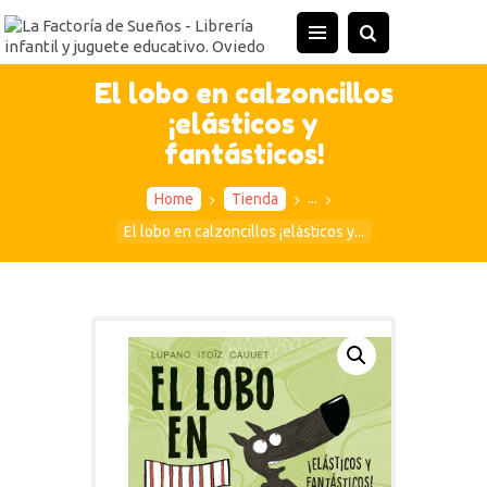
INICIO
TIENDA
El lobo en calzoncillos
¡elásticos y
ACTIVIDADES
fantásticos!
CONTACTO
...
Home
Tienda
El lobo en calzoncillos ¡elásticos y...