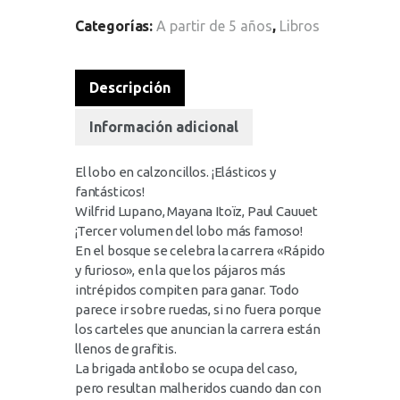
Categorías:
A partir de 5 años
,
Libros
Descripción
Información adicional
El lobo en calzoncillos. ¡Elásticos y
fantásticos!
Wilfrid Lupano, Mayana Itoïz, Paul Cauuet
¡Tercer volumen del lobo más famoso!
En el bosque se celebra la carrera «Rápido
y furioso», en la que los pájaros más
intrépidos compiten para ganar. Todo
parece ir sobre ruedas, si no fuera porque
los carteles que anuncian la carrera están
llenos de grafitis.
La brigada antilobo se ocupa del caso,
pero resultan malheridos cuando dan con