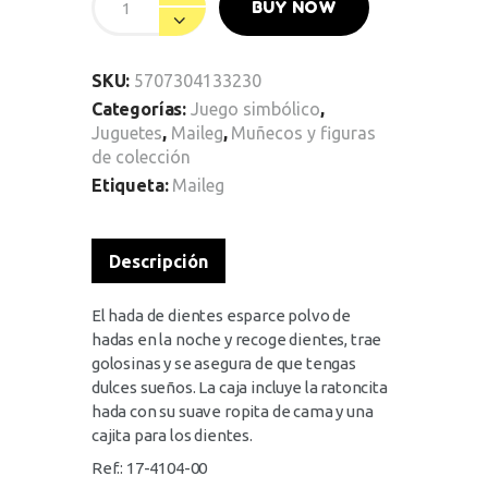
BUY NOW
SKU:
5707304133230
Categorías:
Juego simbólico
,
Juguetes
,
Maileg
,
Muñecos y figuras
de colección
Etiqueta:
Maileg
Descripción
El hada de dientes esparce polvo de
hadas en la noche y recoge dientes, trae
golosinas y se asegura de que tengas
dulces sueños. La caja incluye la ratoncita
hada con su suave ropita de cama y una
cajita para los dientes.
Ref.: 17-4104-00