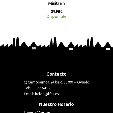
Minitrain
34,95
€
Disponible
BUY NOW
Contacto
C) Campoamor, 24 bajo. 33001 – Oviedo
Tel: 985 22 64 92
Email: belen@lfds.es
Nuestro Horario
Lunes a Viernes