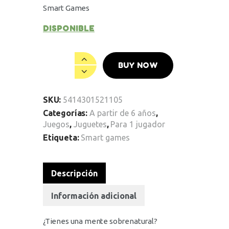
Smart Games
DISPONIBLE
BUY NOW
SKU:
5414301521105
Categorías:
A partir de 6 años
,
Juegos
,
Juguetes
,
Para 1 jugador
Etiqueta:
Smart games
Descripción
Información adicional
¿Tienes una mente sobrenatural?