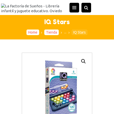
INICIO
TIENDA
IQ Stars
ACTIVIDADES
...
Home
Tienda
IQ Stars
CONTACTO