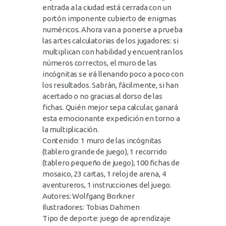
entrada a la ciudad está cerrada con un
portón imponente cubierto de enigmas
numéricos. Ahora van a ponerse a prueba
las artes calculatorias de los jugadores: si
multiplican con habilidad y encuentran los
números correctos, el muro de las
incógnitas se irá llenando poco a poco con
los resultados. Sabrán, fácilmente, si han
acertado o no gracias al dorso de las
fichas. Quién mejor sepa calcular, ganará
esta emocionante expedición en torno a
la multiplicación.
Contenido: 1 muro de las incógnitas
(tablero grande de juego), 1 recorrido
(tablero pequeño de juego), 100 fichas de
mosaico, 23 cartas, 1 reloj de arena, 4
aventureros, 1 instrucciones del juego.
Autores: Wolfgang Borkner
Ilustradores: Tobias Dahmen
Tipo de deporte: juego de aprendizaje