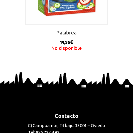
Palabrea
14,95
€
No disponible
BUY NOW
Contacto
C) Campoamor, 24 bajo. 33001 – Oviedo
Tel: 985 22 64 92