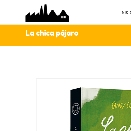
IN
INICI
TI
AC
La chica pájaro
C