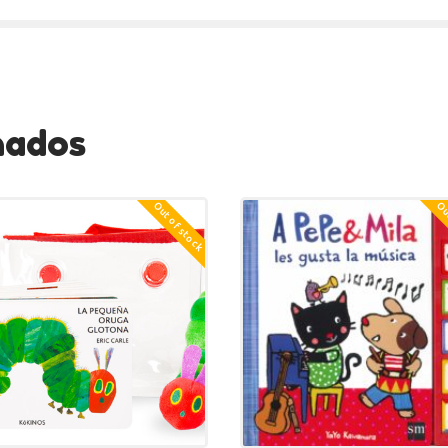
nados
Out of stock
Out