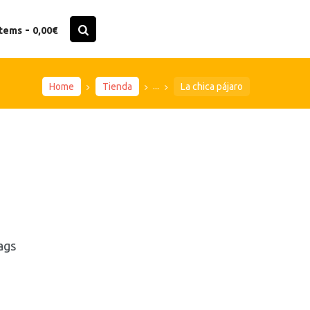
-
items
0,00€
...
Home
Tienda
La chica pájaro
ags