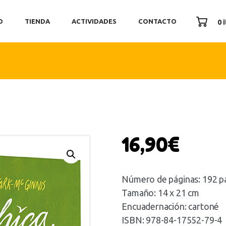
ICIO
O
TIENDA
ACTIVIDADES
CONTACTO
0 
ENDA
TIVIDADES
ONTACTO
16,90
€
Número de páginas: 192 p
Tamaño: 14 x 21 cm
Encuadernación: cartoné
ISBN: 978-84-17552-79-4