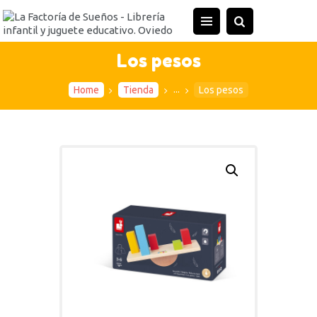
INICIO
TIENDA
Los pesos
ACTIVIDADES
...
Home
Tienda
Los pesos
CONTACTO