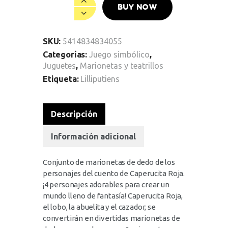
BUY NOW
SKU:
5414834834055
Categorías:
Juego simbólico
,
Juguetes
,
Marionetas y teatrillos
Etiqueta:
Lilliputiens
Descripción
Información adicional
Conjunto de marionetas de dedo de los
personajes del cuento de Caperucita Roja.
¡4 personajes adorables para crear un
mundo lleno de fantasía! Caperucita Roja,
el lobo, la abuelita y el cazador, se
convertirán en divertidas marionetas de