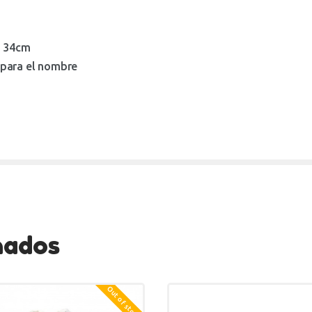
o 34cm
a para el nombre
nados
Out of stock