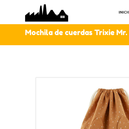
IN
INICI
TI
AC
Mochila de cuerdas Trixie Mr.
C