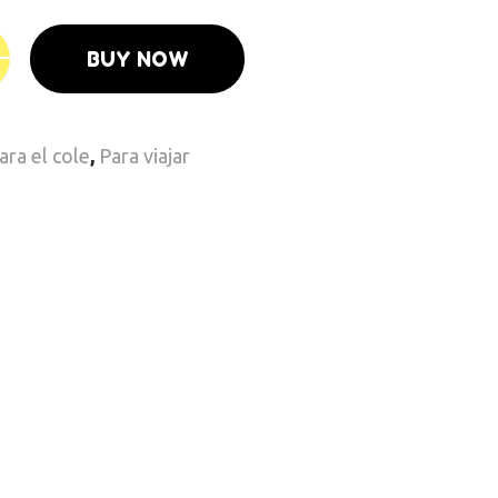
BUY NOW
ara el cole
,
Para viajar